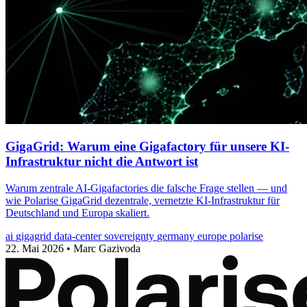
GigaGrid: Warum eine Gigafactory für unsere KI-
Infrastruktur nicht die Antwort ist
Warum zentrale AI-Gigafactories die falsche Frage stellen — und
wie Polarise GigaGrid dezentrale, vernetzte KI-Infrastruktur für
Deutschland und Europa skaliert.
ai
gigagrid
data-center
sovereignty
germany
europe
polarise
22. Mai 2026
•
Marc Gazivoda