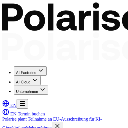
AI Factories
AI Cloud
Unternehmen
EN
EN
Termin buchen
Polarise plant Teilnahme an EU-Ausschreibung für KI-
Gigafabriken
Mehr erfahren