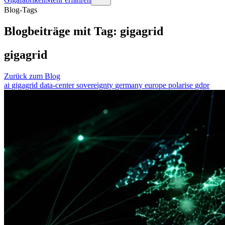
Blog-Tags
Blogbeiträge mit Tag: gigagrid
gigagrid
Zurück zum Blog
ai
gigagrid
data-center
sovereignty
germany
europe
polarise
gdpr