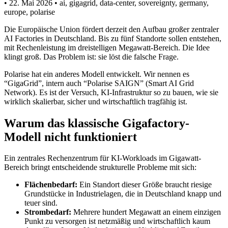
•
22. Mai 2026
•
ai, gigagrid, data-center, sovereignty, germany,
europe, polarise
Die Europäische Union fördert derzeit den Aufbau großer zentraler
AI Factories in Deutschland. Bis zu fünf Standorte sollen entstehen,
mit Rechenleistung im dreistelligen Megawatt-Bereich. Die Idee
klingt groß. Das Problem ist: sie löst die falsche Frage.
Polarise hat ein anderes Modell entwickelt. Wir nennen es
“GigaGrid”, intern auch “Polarise SAIGN” (Smart AI Grid
Network). Es ist der Versuch, KI-Infrastruktur so zu bauen, wie sie
wirklich skalierbar, sicher und wirtschaftlich tragfähig ist.
Warum das klassische Gigafactory-
Modell nicht funktioniert
Ein zentrales Rechenzentrum für KI-Workloads im Gigawatt-
Bereich bringt entscheidende strukturelle Probleme mit sich:
Flächenbedarf:
Ein Standort dieser Größe braucht riesige
Grundstücke in Industrielagen, die in Deutschland knapp und
teuer sind.
Strombedarf:
Mehrere hundert Megawatt an einem einzigen
Punkt zu versorgen ist netzmäßig und wirtschaftlich kaum