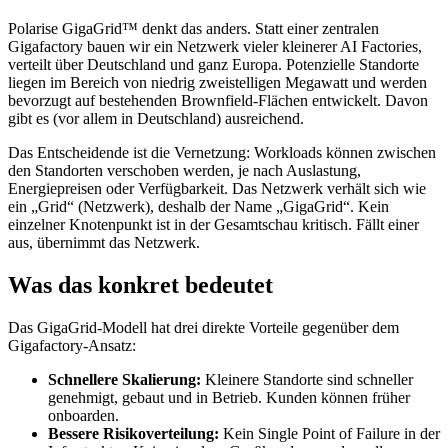
Polarise GigaGrid™ denkt das anders. Statt einer zentralen
Gigafactory bauen wir ein Netzwerk vieler kleinerer AI Factories,
verteilt über Deutschland und ganz Europa. Potenzielle Standorte
liegen im Bereich von niedrig zweistelligen Megawatt und werden
bevorzugt auf bestehenden Brownfield-Flächen entwickelt. Davon
gibt es (vor allem in Deutschland) ausreichend.
Das Entscheidende ist die Vernetzung: Workloads können zwischen
den Standorten verschoben werden, je nach Auslastung,
Energiepreisen oder Verfügbarkeit. Das Netzwerk verhält sich wie
ein „Grid“ (Netzwerk), deshalb der Name „GigaGrid“. Kein
einzelner Knotenpunkt ist in der Gesamtschau kritisch. Fällt einer
aus, übernimmt das Netzwerk.
Was das konkret bedeutet
Das GigaGrid-Modell hat drei direkte Vorteile gegenüber dem
Gigafactory-Ansatz:
Schnellere Skalierung:
Kleinere Standorte sind schneller
genehmigt, gebaut und in Betrieb. Kunden können früher
onboarden.
Bessere Risikoverteilung:
Kein Single Point of Failure in der