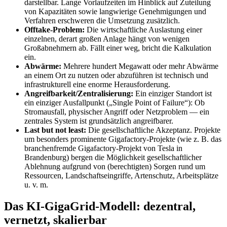
darstellbar. Lange Vorlaufzeiten im Hinblick auf Zuteilung
von Kapazitäten sowie langwierige Genehmigungen und
Verfahren erschweren die Umsetzung zusätzlich.
Offtake-Problem:
Die wirtschaftliche Auslastung einer
einzelnen, derart großen Anlage hängt von wenigen
Großabnehmern ab. Fällt einer weg, bricht die Kalkulation
ein.
Abwärme:
Mehrere hundert Megawatt oder mehr Abwärme
an einem Ort zu nutzen oder abzuführen ist technisch und
infrastrukturell eine enorme Herausforderung.
Angreifbarkeit/Zentralisierung:
Ein einziger Standort ist
ein einziger Ausfallpunkt („Single Point of Failure“): Ob
Stromausfall, physischer Angriff oder Netzproblem — ein
zentrales System ist grundsätzlich angreifbarer.
Last but not least:
Die gesellschaftliche Akzeptanz. Projekte
um besonders prominente Gigafactory-Projekte (wie z. B. das
branchenfremde Gigafactory-Projekt von Tesla in
Brandenburg) bergen die Möglichkeit gesellschaftlicher
Ablehnung aufgrund von (berechtigten) Sorgen rund um
Ressourcen, Landschaftseingriffe, Artenschutz, Arbeitsplätze
u. v. m.
Das KI-GigaGrid-Modell: dezentral,
vernetzt, skalierbar