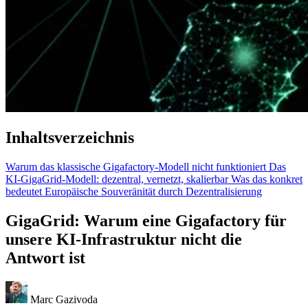
Inhaltsverzeichnis
Warum das klassische Gigafactory-Modell nicht funktioniert
Das
KI-GigaGrid-Modell: dezentral, vernetzt, skalierbar
Was das konkret
bedeutet
Europäische Souveränität durch Dezentralisierung
GigaGrid: Warum eine Gigafactory für
unsere KI-Infrastruktur nicht die
Antwort ist
Marc Gazivoda