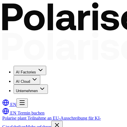
AI Factories
AI Cloud
Unternehmen
EN
EN
Termin buchen
Polarise plant Teilnahme an EU-Ausschreibung für KI-
Gigafabriken
Mehr erfahren