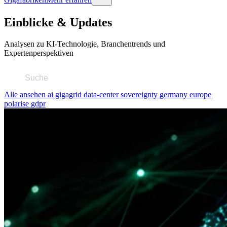
Einblicke & Updates
Analysen zu KI-Technologie, Branchentrends und
Expertenperspektiven
Alle ansehen
ai
gigagrid
data-center
sovereignty
germany
europe
polarise
gdpr