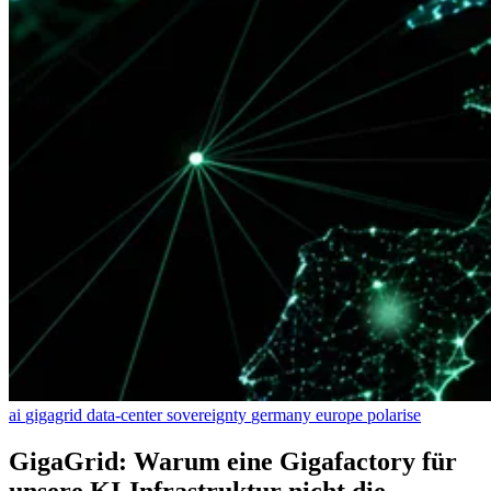
ai
gigagrid
data-center
sovereignty
germany
europe
polarise
GigaGrid: Warum eine Gigafactory für
unsere KI-Infrastruktur nicht die