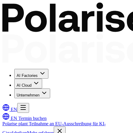
AI Factories
AI Cloud
Unternehmen
EN
EN
Termin buchen
Polarise plant Teilnahme an EU-Ausschreibung für KI-
Gigafabriken
Mehr erfahren