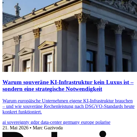
Warum souveräne KI-Infrastruktur kein Luxus ist –
sondern eine strategische Notwendigkeit
Warum europäische Unternehmen eigene KI-Infrastruktur brauchen
– und wie souveräne Rechenleistung nach DSGVO-Standards heute
konkret funktioniert.
ai
sovereignty
gdpr
data-center
germany
europe
polarise
21. Mai 2026
•
Marc Gazivoda