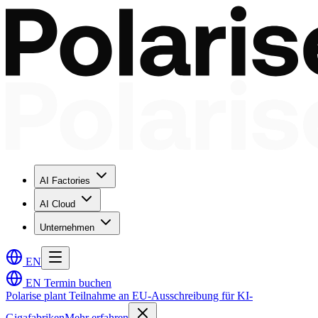
AI Factories
AI Cloud
Unternehmen
EN
EN
Termin buchen
Polarise plant Teilnahme an EU-Ausschreibung für KI-
Gigafabriken
Mehr erfahren