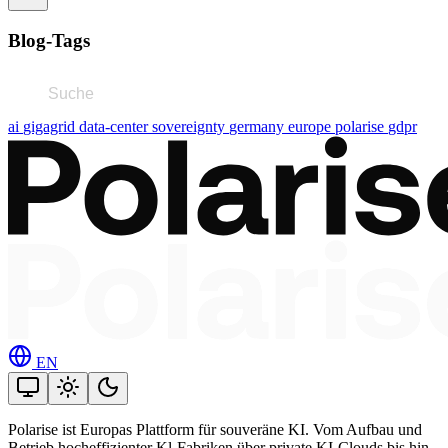
Blog-Tags
ai
gigagrid
data-center
sovereignty
germany
europe
polarise
gdpr
EN
Polarise ist Europas Plattform für souveräne KI. Vom Aufbau und
Betrieb hocheffizienter Kl-Fabriken über private KI-Clouds bis hin