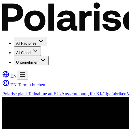
AI Factories
AI Cloud
Unternehmen
EN
EN
Termin buchen
Polarise plant Teilnahme an EU-Ausschreibung für KI-Gigafabriken
M