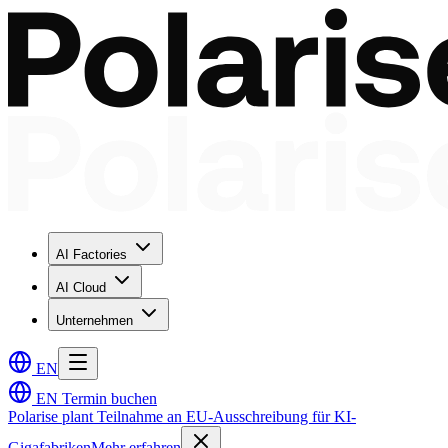
AI Factories
AI Cloud
Unternehmen
EN
EN
Termin buchen
Polarise plant Teilnahme an EU-Ausschreibung für KI-
Gigafabriken
Mehr erfahren