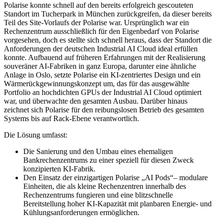
Polarise konnte schnell auf den bereits erfolgreich gescouteten
Standort im Tucherpark in München zurückgreifen, da dieser bereits
Teil des Site-Vorlaufs der Polarise war. Ursprünglich war ein
Rechenzentrum ausschließlich für den Eigenbedarf von Polarise
vorgesehen, doch es stellte sich schnell heraus, dass der Standort die
Anforderungen der deutschen Industrial AI Cloud ideal erfüllen
konnte. Aufbauend auf früheren Erfahrungen mit der Realisierung
souveräner AI-Fabriken in ganz Europa, darunter eine ähnliche
Anlage in Oslo, setzte Polarise ein KI-zentriertes Design und ein
Wärmerückgewinnungskonzept um, das für das ausgewählte
Portfolio an hochdichten GPUs der Industrial AI Cloud optimiert
war, und überwachte den gesamten Ausbau. Darüber hinaus
zeichnet sich Polarise für den reibungslosen Betrieb des gesamten
Systems bis auf Rack-Ebene verantwortlich.
Die Lösung umfasst:
Die Sanierung und den Umbau eines ehemaligen
Bankrechenzentrums zu einer speziell für diesen Zweck
konzipierten KI-Fabrik.
Den Einsatz der einzigartigen Polarise „AI Pods“– modulare
Einheiten, die als kleine Rechenzentren innerhalb des
Rechenzentrums fungieren und eine blitzschnelle
Bereitstellung hoher KI-Kapazität mit planbaren Energie- und
Kühlungsanforderungen ermöglichen.