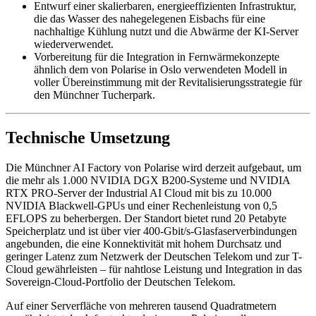
Entwurf einer skalierbaren, energieeffizienten Infrastruktur,
die das Wasser des nahegelegenen Eisbachs für eine
nachhaltige Kühlung nutzt und die Abwärme der KI-Server
wiederverwendet.
Vorbereitung für die Integration in Fernwärmekonzepte
ähnlich dem von Polarise in Oslo verwendeten Modell in
voller Übereinstimmung mit der Revitalisierungsstrategie für
den Münchner Tucherpark.
Technische Umsetzung
Die Münchner AI Factory von Polarise wird derzeit aufgebaut, um
die mehr als 1.000 NVIDIA DGX B200-Systeme und NVIDIA
RTX PRO-Server der Industrial AI Cloud mit bis zu 10.000
NVIDIA Blackwell-GPUs und einer Rechenleistung von 0,5
EFLOPS zu beherbergen. Der Standort bietet rund 20 Petabyte
Speicherplatz und ist über vier 400-Gbit/s-Glasfaserverbindungen
angebunden, die eine Konnektivität mit hohem Durchsatz und
geringer Latenz zum Netzwerk der Deutschen Telekom und zur T-
Cloud gewährleisten – für nahtlose Leistung und Integration in das
Sovereign-Cloud-Portfolio der Deutschen Telekom.
Auf einer Serverfläche von mehreren tausend Quadratmetern